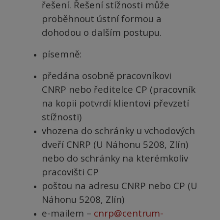
řešení. Řešení stížnosti může
proběhnout ústní formou a
dohodou o dalším postupu.
písemně:
předána osobně pracovníkovi
CNRP nebo ředitelce CP (pracovník
na kopii potvrdí klientovi převzetí
stížnosti)
vhozena do schránky u vchodových
dveří CNRP (U Náhonu 5208, Zlín)
nebo do schránky na kterémkoliv
pracovišti CP
poštou na adresu CNRP nebo CP (U
Náhonu 5208, Zlín)
e-mailem –
cnrp@centrum-