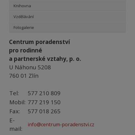
Knihovna
Vzdělávání
Fotogalerie
Centrum poradenství
pro rodinné
a partnerské vztahy, p. o.
U Náhonu 5208
760 01 Zlín
Tel:
577 210 809
Mobil:
777 219 150
Fax:
577 018 265
E-
info@centrum-poradenstvi.cz
mail: