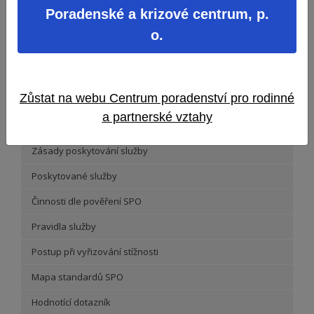
Poradenské a krizové centrum, p.
o.
Zůstat na webu Centrum poradenství pro rodinné
Aktuality
a partnerské vztahy
Pracoviště
Zásady poskytování služby
Poskytované služby
Činnosti dle pověření SPO
Pravidla služby
Postup při vyřizování stížnosti
Mapa standardů SPO
Hodnotící dotazník