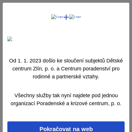
+
ÚVODNÍ STRANA
O NÁS
AKTUALITY
NAPIŠTE NÁM
Poradenské centrum
Od 1. 1. 2023 došlo ke sloučení subjektů Dětské
centrum Zlín, p. o. a Centrum poradenství pro
rodinné a partnerské vztahy.
Intervenční centrum
Všechny služby tak nyní najdete pod jednou
organizací Poradenské a krizové centrum, p. o.
Centrum náhradní rodinné
péče
Pokračovat na web